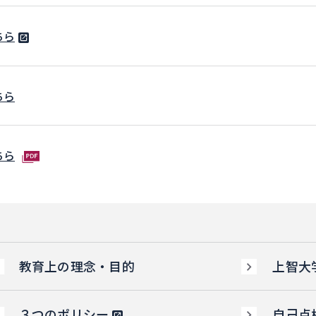
ちら
ちら
ちら
教育上の理念・目的
上智大
３つのポリシー
自己点