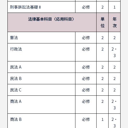
刑事訴訟法基礎 Ⅱ
必修
2
1
法律基本科目〈応用科目〉
単
年
位
次
憲法
必修
2
2
行政法
必修
2
2・
3
民法 A
必修
2
2
民法 B
必修
2
2
民法 C
必修
2
2
商法 A
必修
2
2・
3
商法 B
必修
1
2・
3