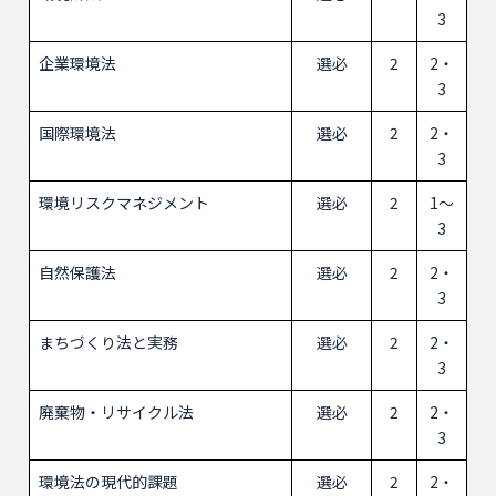
3
企業環境法
選必
2
2・
3
国際環境法
選必
2
2・
3
環境リスクマネジメント
選必
2
1～
3
自然保護法
選必
2
2・
3
まちづくり法と実務
選必
2
2・
3
廃棄物・リサイクル法
選必
2
2・
3
環境法の現代的課題
選必
2
2・