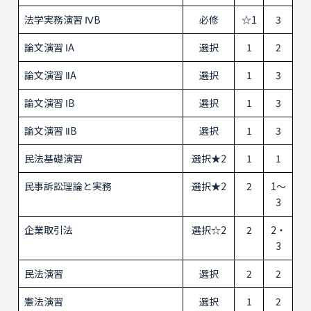
法学実務演習 ⅣB
必修
☆1
3
論文演習 ⅠA
選択
1
2
論文演習 ⅡA
選択
1
3
論文演習 ⅠB
選択
1
3
論文演習 ⅡB
選択
1
3
民法基礎演習
選択★2
1
1
民事訴訟理論と実務
選択★2
2
1～
3
企業取引法
選択☆2
2
2・
3
民法演習
選択
2
2
憲法演習
選択
1
2