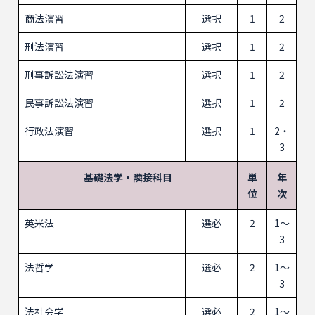
商法演習
選択
1
2
刑法演習
選択
1
2
刑事訴訟法演習
選択
1
2
民事訴訟法演習
選択
1
2
行政法演習
選択
1
2・
3
基礎法学・隣接科目
単
年
位
次
英米法
選必
2
1～
3
法哲学
選必
2
1～
3
法社会学
選必
2
1～