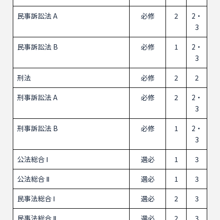
民事訴訟法 A
必修
2
2・
3
民事訴訟法 B
必修
1
2・
3
刑法
必修
2
2
刑事訴訟法 A
必修
2
2・
3
刑事訴訟法 B
必修
1
2・
3
公法総合 Ⅰ
選必
1
3
公法総合 Ⅱ
選必
1
3
民事法総合 Ⅰ
選必
2
3
民事法総合 Ⅱ
選必
2
3