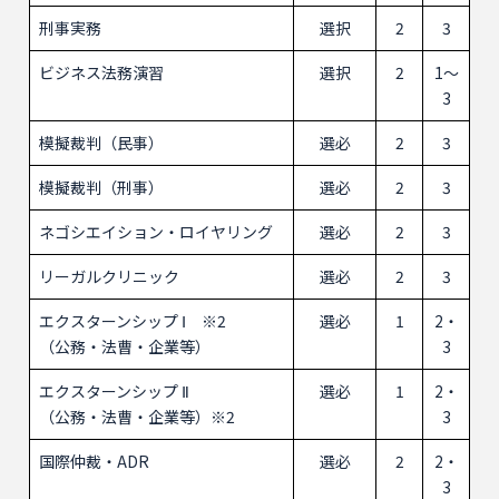
刑事実務
選択
2
3
ビジネス法務演習
選択
2
1～
3
模擬裁判（民事）
選必
2
3
模擬裁判（刑事）
選必
2
3
ネゴシエイション・ロイヤリング
選必
2
3
リーガルクリニック
選必
2
3
エクスターンシップ Ⅰ ※2
選必
1
2・
（公務・法曹・企業等）
3
エクスターンシップ Ⅱ
選必
1
2・
（公務・法曹・企業等）※2
3
国際仲裁・ADR
選必
2
2・
3