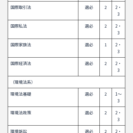
国際取引法
選必
2
2・
3
国際私法
選必
2
2・
3
国際家族法
選必
1
2・
3
国際経済法
選必
2
2・
3
（環境法系）
環境法基礎
選必
2
1～
3
環境法政策
選必
2
2・
3
環境訴訟
選必
2
2・