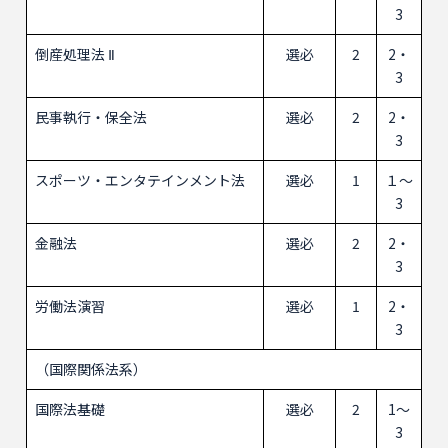
3
倒産処理法 Ⅱ
選必
2
2・
3
民事執行・保全法
選必
2
2・
3
スポーツ・エンタテインメント法
選必
1
１～
3
金融法
選必
2
2・
3
労働法演習
選必
1
2・
3
（国際関係法系）
国際法基礎
選必
2
1～
3