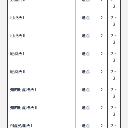
3
租税法 Ⅰ
選必
2
2・
3
租税法 Ⅱ
選必
2
2・
3
経済法 Ⅰ
選必
2
2・
3
経済法 Ⅱ
選必
2
2・
3
知的財産権法 Ⅰ
選必
2
2・
3
知的財産権法 Ⅱ
選必
2
2・
3
倒産処理法 Ⅰ
選必
2
2・