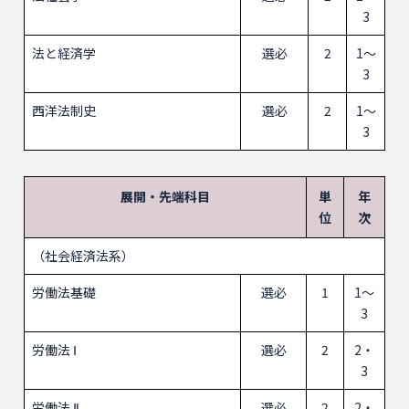
3
法と経済学
選必
2
1～
3
西洋法制史
選必
2
1～
3
展開・先端科目
単
年
位
次
（社会経済法系）
労働法基礎
選必
1
1～
3
労働法 Ⅰ
選必
2
2・
3
労働法 Ⅱ
選必
2
2・