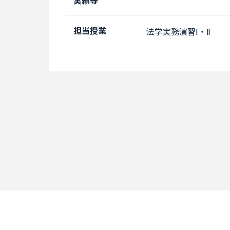
実績等
担当授業
法学実務演習Ⅰ・Ⅱ