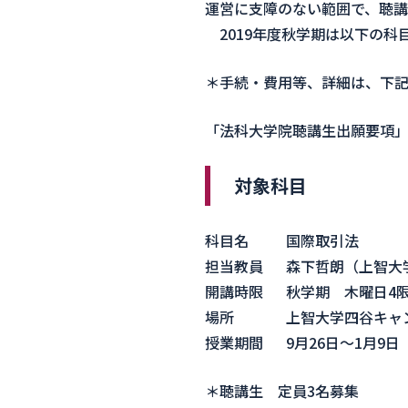
運営に支障のない範囲で、聴講
2019年度秋学期は以下の科
＊手続・費用等、詳細は、下
「法科大学院聴講生出願要項
対象科目
科目名
国際取引法
担当教員
森下哲朗（上智大
開講時限
秋学期 木曜日4限目
場所
上智大学四谷キャン
授業期間
9月26日～1月9日
＊聴講生 定員3名募集