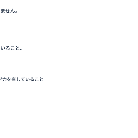
きません。
ていること。
学力を有していること