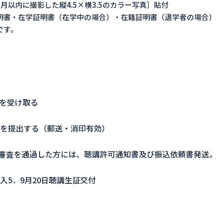
月以内に撮影した縦4.5×横3.5のカラー写真］貼付
明書・在学証明書（在学中の場合）・在籍証明書（退学者の場合）
です。
類を受け取る
書類を提出する（郵送・消印有効）
。審査を通過した方には、聴講許可通知書及び振込依頼書発送。
納入5．9月20日聴講生証交付