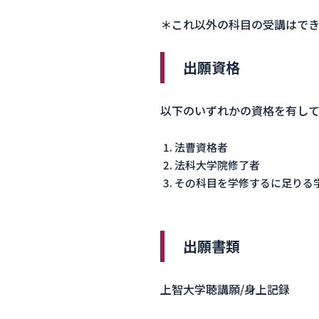
＊これ以外の科目の受講はで
出願資格
以下のいずれかの資格を有し
法曹資格者
法科大学院修了者
その科目を学修するに足りる
出願書類
上智大学聴講願/身上記録