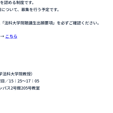
を認める制度です。
目について、募集を行う予定です。
記「法科大学院聴講生出願要項」を必ずご確認ください。
」→
こちら
学法科大学院教授）
／15：25～17：05
パス2号館205号教室